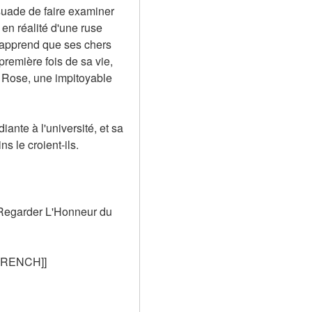
rsuade de faire examiner 
 en réalité d'une ruse 
 apprend que ses chers 
remière fois de sa vie, 
Rose, une impitoyable 
nte à l'université, et sa 
s le croient-ils.
Regarder L'Honneur du 
[FRENCH]]