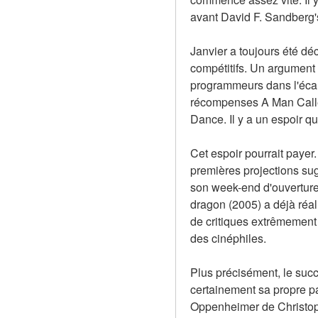
avant David F. Sandberg
Janvier a toujours été déc
compétitifs. Un argument p
programmeurs dans l'écart
récompenses A Man Called 
Dance. Il y a un espoir q
Cet espoir pourrait payer.
premières projections sug
son week-end d'ouverture,
dragon (2005) a déjà réal
de critiques extrêmement p
des cinéphiles.
Plus précisément, le suc
certainement sa propre pa
Oppenheimer de Christoph