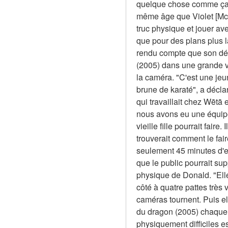
quelque chose comme ça. C
même âge que Violet [McGr
truc physique et jouer av
que pour des plans plus la
rendu compte que son dév
(2005) dans une grande va
la caméra. "C'est une jeu
brune de karaté", a déc
qui travaillait chez Wētā
nous avons eu une équipe 
vieille fille pourrait faire
trouverait comment le fair
seulement 45 minutes d'e
que le public pourrait sup
physique de Donald. "Elle 
côté à quatre pattes très v
caméras tournent. Puis el
du dragon (2005) chaque f
physiquement difficiles est