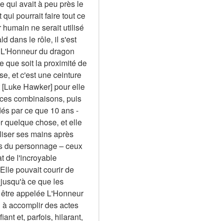
qui avait à peu près le 
i pourrait faire tout ce 
humain ne serait utilisé 
dans le rôle, il s'est 
 L'Honneur du dragon 
que soit la proximité de 
, et c'est une ceinture 
Luke Hawker] pour elle 
 ces combinaisons, puis 
lés par ce que 10 ans -
uer quelque chose, et elle 
liser ses mains après 
s du personnage – ceux 
t de l'incroyable 
lle pouvait courir de 
 jusqu'à ce que les 
 être appelée L'Honneur 
 à accomplir des actes 
nt et, parfois, hilarant, 