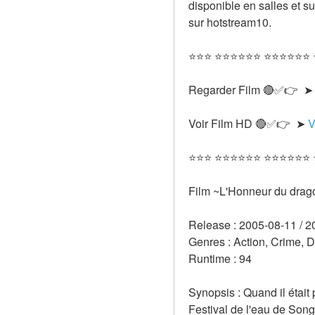
disponible en salles et s
sur hotstream10.
⭐⭐⭐ ⭐⭐⭐⭐⭐⭐ ⭐⭐⭐⭐⭐⭐
Regarder Film 🔴✅👉  ➤
Voir Film HD 🔴✅👉  ➤ 
V
⭐⭐⭐ ⭐⭐⭐⭐⭐⭐ ⭐⭐⭐⭐⭐⭐
Film ~L'Honneur du drag
Release : 2005-08-11 / 2
Genres : Action, Crime, D
Runtime : 94 
Synopsis : Quand il était 
Festival de l'eau de Son