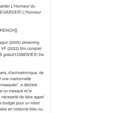
arder L'Honneur du 
 REGARDER! L'Honneur 
[FRENCH]]
agon (2005) streaming 
F {2022} film complet 
S gratuit123MOVIES! De 
els, d'animatronique, de 
r une marionnette 
 masquée", a déclaré 
te un masque et le 
nécessité de faire appel 
 budget pour un robot 
stes en costume bleu ou 