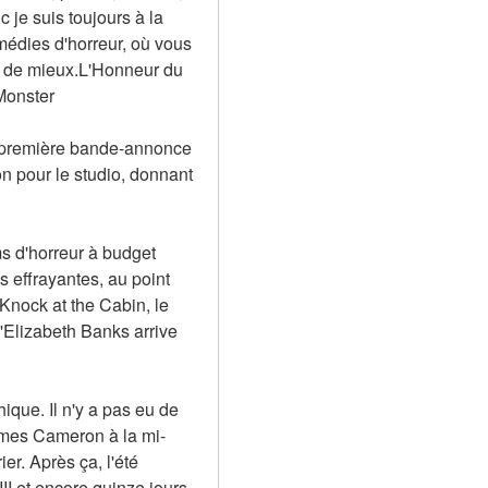
je suis toujours à la 
édies d'horreur, où vous 
 a de mieux.L'Honneur du 
Monster
a première bande-annonce 
 pour le studio, donnant 
s d'horreur à budget 
effrayantes, au point 
Knock at the Cabin, le 
'Elizabeth Banks arrive 
que. Il n'y a pas eu de 
James Cameron à la mi-
. Après ça, l'été 
I et encore quinze jours 