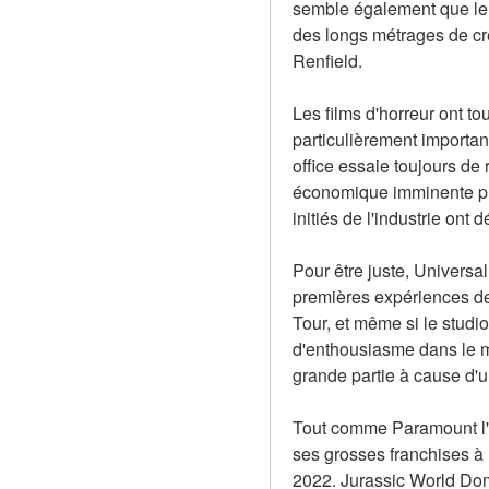
semble également que le s
des longs métrages de cr
Renfield.
Les films d'horreur ont t
particulièrement importan
office essaie toujours de 
économique imminente plu
initiés de l'industrie on
Pour être juste, Universa
premières expériences de 
Tour, et même si le studi
d'enthousiasme dans le mo
grande partie à cause d'u
Tout comme Paramount l'a
ses grosses franchises à l
2022. Jurassic World Domin