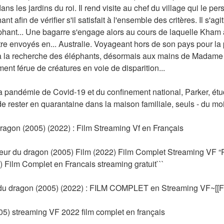
ns les jardins du roi. Il rend visite au chef du village qui le pe
afin de vérifier s'il satisfait à l'ensemble des critères. Il s'agit
léphant... Une bagarre s'engage alors au cours de laquelle Kham
re envoyés en... Australie. Voyageant hors de son pays pour la p
 la recherche des éléphants, désormais aux mains de Madame 
ent férue de créatures en voie de disparition... 
a pandémie de Covid-19 et du confinement national, Parker, étudia
e rester en quarantaine dans la maison familiale, seuls - du moin
agon (2005) (2022) : Film Streaming Vf en Français
eur du dragon (2005) Film (2022) Film Complet Streaming VF “
 Film Complet en Francais streaming gratuit```
 dragon (2005) (2022) : FILM COMPLET en Streaming VF~[
5) streaming VF 2022 film complet en français