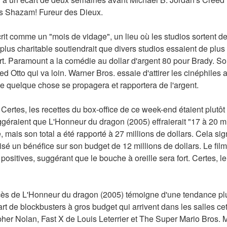
's Shazam! Fureur des Dieux.
rit comme un "mois de vidage", un lieu où les studios sortent des
lus charitable soutiendrait que divers studios essaient de plus 
. Paramount a la comédie au dollar d'argent 80 pour Brady. Son
Otto qui va loin. Warner Bros. essaie d'attirer les cinéphiles 
ue quelque chose se propagera et rapportera de l'argent.
 Certes, les recettes du box-office de ce week-end étaient plutôt
géraient que L'Honneur du dragon (2005) effraierait "17 à 20 mill
 mais son total a été rapporté à 27 millions de dollars. Cela sig
isé un bénéfice sur son budget de 12 millions de dollars. Le fil
ositives, suggérant que le bouche à oreille sera fort. Certes, le f
cès de L'Honneur du dragon (2005) témoigne d'une tendance plus
rt de blockbusters à gros budget qui arrivent dans les salles c
er Nolan, Fast X de Louis Leterrier et The Super Mario Bros. Mo