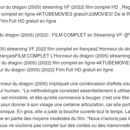
du dragon (2005) streaming VF {2022} film complet HD , Reg
ilm complet en ligne-4KTUBEMOVIES gratuit123MOVIES! De le
ilm Full HD gratuit en ligne
 dragon (2005) (2022) : FILM COMPLET en Streaming VF~[
5) streaming VF 2022 film complet en françaisL'Honneur du dr
 françaisFILM COMPLET L'Honneur du dragon (2005) streaming V
 du dragon (2005) {2022} film complet en ligne-4KTUBEMOVIE
u dragon (2005) {2022} Film Full HD gratuit en ligne
onneur du dragon (2005) impliquait une combinaison d'effets visu
ur humain. "La méthodologie consistait essentiellement à utilise
est immobile, et dès qu'elle commence à bouger, c'est une fille
pour donner à son visage une certaine articulation, car elle por
nique. En gros, elle a juste la bouche ouverte tout le temps. La 
ée en partie des moyens modestes du film. "Nous n'avions pas le
us ne voulions pas compter sur des cordes ou des marionnetti