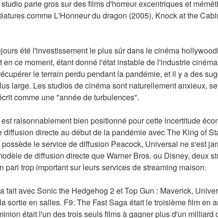
tudio parie gros sur des films d'horreur excentriques et mémétiq
éatures comme L'Honneur du dragon (2005), Knock at the Cabin
oujours été l'investissement le plus sûr dans le cinéma hollywood
t en ce moment, étant donné l'état instable de l'industrie ciném
récupérer le terrain perdu pendant la pandémie, et il y a des sug
s large. Les studios de cinéma sont naturellement anxieux, se 
t décrit comme une "année de turbulences".
l est raisonnablement bien positionné pour cette incertitude éco
diffusion directe au début de la pandémie avec The King of Stat
o possède le service de diffusion Peacock, Universal ne s'est j
dèle de diffusion directe que Warner Bros. ou Disney, deux stud
n pari trop important sur leurs services de streaming maison.
 fait avec Sonic the Hedgehog 2 et Top Gun : Maverick, Universa
a sortie en salles. F9: The Fast Saga était le troisième film en a
ion était l'un des trois seuls films à gagner plus d'un milliard 