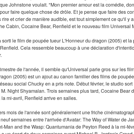
que Johnstone voulait. "Mon premier amour est la comédie, donc 
pour faire quelque chose de drôle. Et je pense que faire des com
rire et crier de manière audible, est tout simplement ce qu'il y
the Cabin, Cocaine Bear, Renfield et le nouveau film Universal 
 sorti le film de poupée tueur L'Honneur du dragon (2005) et l
Renfield. Cela ressemble beaucoup à une déclaration d'intention
.
imestre de l'année, il semble qu'Universal parie gros sur les film
gon (2005) est un ajout au canon familier des films de poupées 
eau social Chucky en a pris note. Début février, le studio sort 
ur M. Night Shyamalan. Trois semaines plus tard, Cocaine Bear d
la mi-avril, Renfield arrive en salles.
iers mois de l'année sont généralement une friche cinématographi
s neuf semaines entre l'arrivée d'Avatar: The Way of Water de 
nt-Man and the Wasp: Quantumania de Peyton Reed à la mi-février
 a un écart de deux semaines avant Michael B. Jordan's Creed II