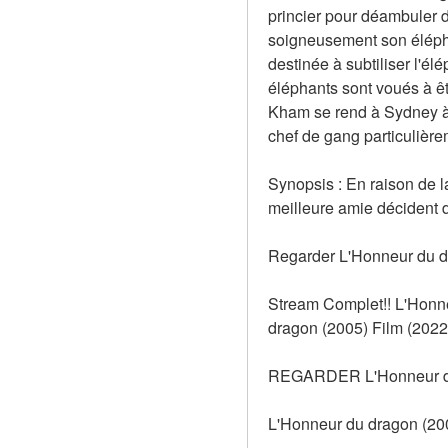
princier pour déambuler da
soigneusement son éléphant 
destinée à subtiliser l'é
éléphants sont voués à êt
Kham se rend à Sydney à
chef de gang particulièrem
Synopsis : En raison de l
meilleure amie décident d
Regarder L'Honneur du dr
Stream Complet!! L'Honn
dragon (2005) Film (2022)
REGARDER L'Honneur du
L'Honneur du dragon (200