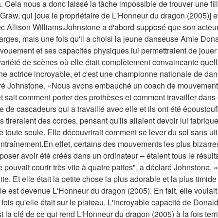
ela nous a donc laissé la tâche impossible de trouver une fille 
aw, qui joue le propriétaire de L'Honneur du dragon (2005)] et qu
ec Allison Williams.Johnstone a d'abord supposé que son acteur 
rges, mais une fois qu'il a choisi la jeune danseuse Amie Donald 
ouement et ses capacités physiques lui permettraient de jouer
riété de scènes où elle était complètement convaincante quelle 
ne actrice incroyable, et c'est une championne nationale de danse
laré Johnstone. «Nous avons embauché un coach de mouvement [
 et sait comment porter des prothèses et comment travailler dans
de cascadeurs qui a travaillé avec elle et ils ont été époustouf
. Ils tireraient des cordes, pensant qu'ils allaient devoir lui fabriq
e toute seule. Elle découvrirait comment se lever du sol sans uti
ntraînement.En effet, certains des mouvements les plus bizarre
poser avoir été créés dans un ordinateur – étaient tous le résulta
pouvait courir très vite à quatre pattes", a déclaré Johnstone. «E
ite. Et elle était la petite chose la plus adorable et la plus timide
le est devenue L'Honneur du dragon (2005). En fait, elle voulait
ois qu'elle était sur le plateau. L'incroyable capacité de Donald
 la clé de ce qui rend L'Honneur du dragon (2005) à la fois terrifia